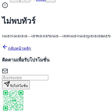
ไม่พบทัวร์
เนเธกเนเธเธเธ—เธฑเธงเธฃเนเธ—เธตเนเธ•เนเธญเธเธเธฒเธฃ
กลับหน้าหลัก
ติดตามเพื่อรับโปรโมชั่น
รับโปรโมชั่น