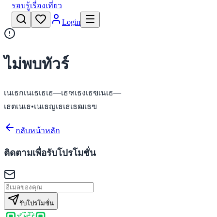
รอบรู้เรื่องเที่ยว
Login
ไม่พบทัวร์
เนเธกเนเธเธเธ—เธฑเธงเธฃเนเธ—
เธตเนเธ•เนเธญเธเธเธฒเธฃ
กลับหน้าหลัก
ติดตามเพื่อรับโปรโมชั่น
รับโปรโมชั่น