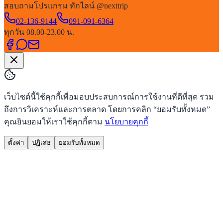
สอบถามโปรแกรม ทักไลน์ @nexttrip
02-136-9144
091-091-6364
ทุกวัน 08.00-23.00 น.
เว็บไซต์นี้ใช้คุกกี้เพื่อมอบประสบการณ์การใช้งานที่ดีที่สุด รวม
ถึงการวิเคราะห์และการตลาด โดยการคลิก “ยอมรับทั้งหมด”
คุณยินยอมให้เราใช้คุกกี้ตาม
นโยบายคุกกี้
ตั้งค่า
ปฏิเสธ
ยอมรับทั้งหมด