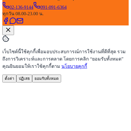
02-136-9144
091-091-6364
ทุกวัน 08.00-23.00 น.
เว็บไซต์นี้ใช้คุกกี้เพื่อมอบประสบการณ์การใช้งานที่ดีที่สุด รวม
ถึงการวิเคราะห์และการตลาด โดยการคลิก “ยอมรับทั้งหมด”
คุณยินยอมให้เราใช้คุกกี้ตาม
นโยบายคุกกี้
ตั้งค่า
ปฏิเสธ
ยอมรับทั้งหมด