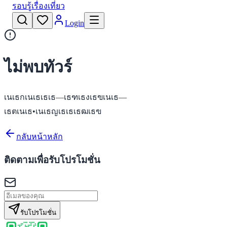
รอบรู้เรื่องเที่ยว
Login
ไม่พบทัวร์
เนเธกเนเธเธเธ—เธฑเธงเธฃเนเธ—
เธตเนเธ•เนเธญเธเธเธฒเธฃ
กลับหน้าหลัก
ติดตามเพื่อรับโปรโมชั่น
รับโปรโมชั่น