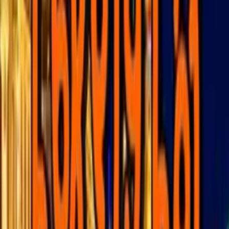
📣 Next Trip ลดราคา ปักกิ่ง พระราชวังต้องห้าม กำแพงเมืองจีน
🇨🇳 . 🗓️4วัน 2คืน 03-06 เม.ย.69 ลดเหลือ 12,999.-🔥 . - จัตุรัส
เทียนอันเหมิน - พระราชวังต้องห้าม - ถนนหวังฝูจิง - กำแพง
เมืองจีน - ย่านซานหลี่ถุน
เทศกาลฮาร์บิน
เป็นเทศกาลฤดูหนาวที่ยิ่งใหญ่ที่สุดในโลก จัดขึ้นเป็นประจำทุกปี
ในช่วงเดือนมกราคม-กุมภาพันธ์ ณ เมืองฮาร์บิน มณฑลเฮย
หลงเจียง ประเทศจีน ไฮไลท์สำคัญคือประติมากรรมน้ำแข็งและ
หิมะขนาดมหึมาที่จัดแสดงพร้อมแสงสีตระการตา โดยเฉพาะที่
📱 Shorts
📣พาเที่ยว เซี่ยงไฮ้ ช้อปปิ้ง เช็คอินดิสนีย์แลนด์🎡