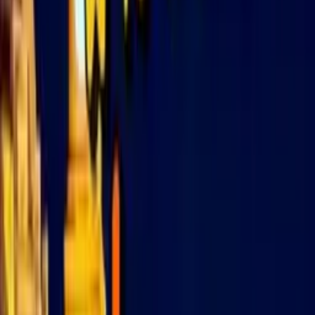
ทัวร์ประเทศเดียวกันที่น่าสนใจ
โปรแกรมทัวร์เส้นทางเดียวกันที่คุณอาจสนใจ
-
26.87
%
ทัวร์จีน ฉงชิ่ง เสนห์แห่งนครฉงชิ่ง ฟรีเดย์ เที่ยวจุใจ No
Shopping 4 วัน 3 คืน บินสาย-กลับเช้า
จีน
4
D
3
N
8 ส.ค.
฿
11,888
฿
7,888
-
28.8
%
ทัวร์จีน เฉิงตู ภูเขาสี่ดรุณี แพ้เสียงในหัว EP.2 4 วัน 2 คืน (JUL -
SEP 26) บินดึก-กลับค่ำ
จีน
4
D
2
N
8 ส.ค.
฿
13,888
฿
9,888