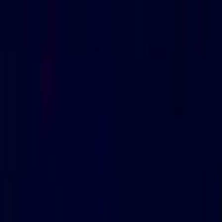
รอบรู้เรื่องเที่ยว
Login
หน้าหลัก
/
จีน
/
ทัวร์จีน ซุปตาร์...ตำนานเส้นทางสายไหมหลาย
พันปี 8 วัน 7 คืน
031094
ลด
25
%
วันคล้ายวันสวรรคต ร.9
ทัวร์จีน ซุปตาร์...ตำนานเส้น
ทางสายไหมหลายพันปี 8 วัน 7
คืน
123
เข้าชม
|
5.0
(
84
รีวิว)
อ่านรีวิว
✍️ เขียนรีวิว
Copy ข้อความ