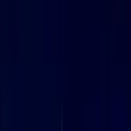
วันเดินทาง
17 ส.ค.
24 ส.ค. 69
ที่นั่งว่าง
10
ที่
ดาวน์โหลด PDF
จองเลย
เงื่อนไขการจอง
ยกเลิกได้ตามเงื่อนไข ล่วงหน้า 24 ชม.
จองก่อน จ่ายทีหลัง พร้อมความยืดหยุ่น
จองล่วงหน้า!
เดินทาง
10 ส.ค. 69
รวมในราคาทัวร์