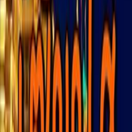
ดูทัวร์
จีน
ทั้งหมด
วิดีโอรีวิว
📱 Shorts
📣 Next Trip พาเที่ยว ปักกิ่ง กำแพงเมืองจีน เช็คอินสวนสนุก
🇨🇳
📣 Next Trip พาเที่ยว ปักกิ่ง กำแพงเมืองจีน เช็คอินสวนสนุก
🇨🇳 . 🗓️5วัน 3คืน พ.ค.69 เริ่มต้น 21,888.-🔥 . - จัตุรัสเทียนอันเห
มิน - พระราชวังต้องห้าม - ถนนหวังฝูจิง - กำแพงเมืองจีน -
Universal Beijing Resort
📱 Shorts
📣 Next Trip ลดราคา ปักกิ่ง พระราชวังต้องห้าม กำแพงเมืองจีน
🇨🇳