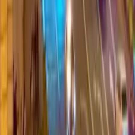
1
/
2