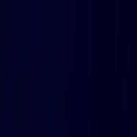
สอบถามทัวร์
:
02-136-9144
|
HOTLINE
091-091-6364
(ตลอดเวลา)
|
เปิดทุกวัน 08.00-23.00 น.
|
LINE:
@nexttrip
ติดตามเรา: