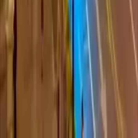
1
/
1