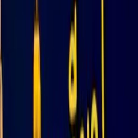
เต็ม
17 ส.ค.69 - 24 ส.ค.69
10
จ.
ราคาผู้ใหญ่
29,288
21,888
พักเดี่ยว
8,000
ที่นั่ง
26
จอง
16
รับได้
10
จอง
เต็ม
17 ส.ค.69 - 24 ส.ค.69
เต็ม
จ.
ราคาผู้ใหญ่
29,288