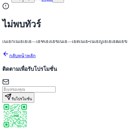
ไม่พบทัวร์
เนเธกเนเธเธเธ—เธฑเธงเธฃเนเธ—เธตเนเธ•เนเธญเธเธเธฒเธฃ
กลับหน้าหลัก
ติดตามเพื่อรับโปรโมชั่น
รับโปรโมชั่น