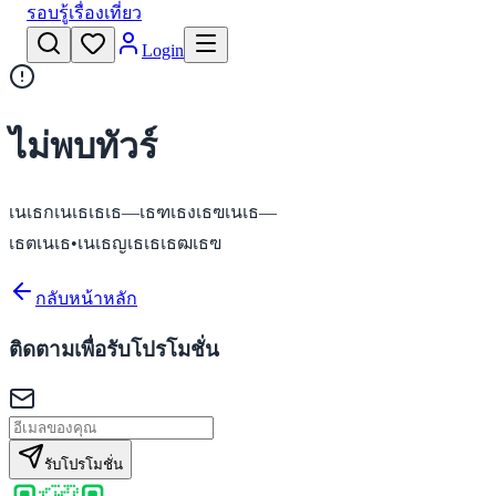
รอบรู้เรื่องเที่ยว
Login
ไม่พบทัวร์
เนเธกเนเธเธเธ—เธฑเธงเธฃเนเธ—
เธตเนเธ•เนเธญเธเธเธฒเธฃ
กลับหน้าหลัก
ติดตามเพื่อรับโปรโมชั่น
รับโปรโมชั่น