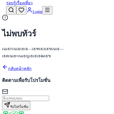
รอบรู้เรื่องเที่ยว
Login
ไม่พบทัวร์
เนเธกเนเธเธเธ—เธฑเธงเธฃเนเธ—
เธตเนเธ•เนเธญเธเธเธฒเธฃ
กลับหน้าหลัก
ติดตามเพื่อรับโปรโมชั่น
รับโปรโมชั่น