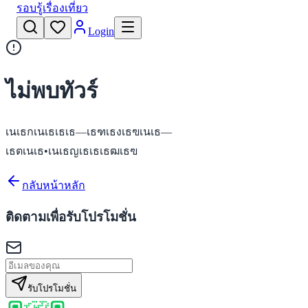
รอบรู้เรื่องเที่ยว
Login
ไม่พบทัวร์
เนเธกเนเธเธเธ—เธฑเธงเธฃเนเธ—
เธตเนเธ•เนเธญเธเธเธฒเธฃ
กลับหน้าหลัก
ติดตามเพื่อรับโปรโมชั่น
รับโปรโมชั่น