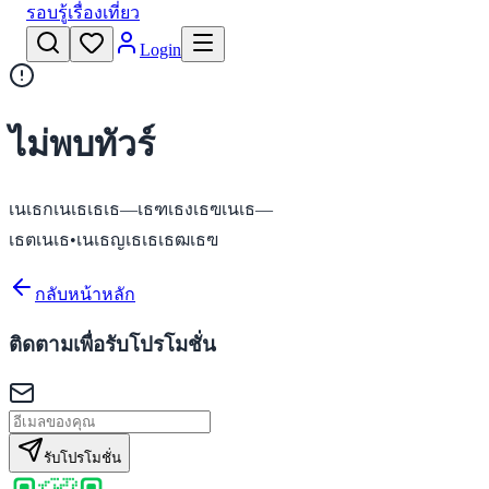
รอบรู้เรื่องเที่ยว
Login
ไม่พบทัวร์
เนเธกเนเธเธเธ—เธฑเธงเธฃเนเธ—
เธตเนเธ•เนเธญเธเธเธฒเธฃ
กลับหน้าหลัก
ติดตามเพื่อรับโปรโมชั่น
รับโปรโมชั่น