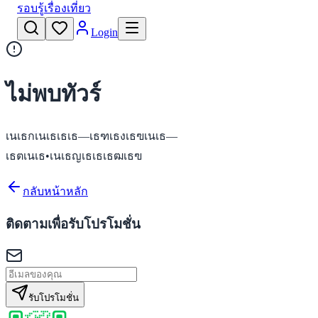
รอบรู้เรื่องเที่ยว
Login
ไม่พบทัวร์
เนเธกเนเธเธเธ—เธฑเธงเธฃเนเธ—
เธตเนเธ•เนเธญเธเธเธฒเธฃ
กลับหน้าหลัก
ติดตามเพื่อรับโปรโมชั่น
รับโปรโมชั่น