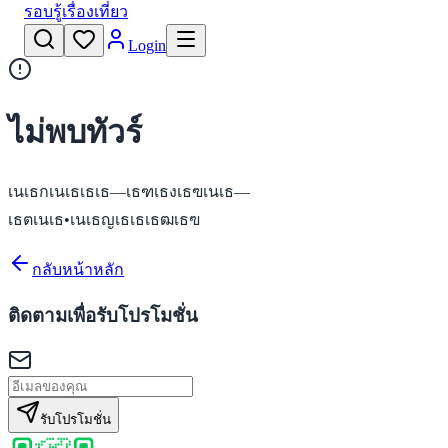
รอบรู้เรื่องเที่ยว
Login
ไม่พบทัวร์
เนเธกเนเธเธเธ—เธฑเธงเธฃเนเธ—
เธตเนเธ•เนเธญเธเธเธฒเธฃ
กลับหน้าหลัก
ติดตามเพื่อรับโปรโมชั่น
รับโปรโมชั่น