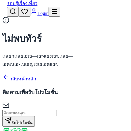
รอบรู้เรื่องเที่ยว
Login
ไม่พบทัวร์
เนเธกเนเธเธเธ—เธฑเธงเธฃเนเธ—
เธตเนเธ•เนเธญเธเธเธฒเธฃ
กลับหน้าหลัก
ติดตามเพื่อรับโปรโมชั่น
รับโปรโมชั่น