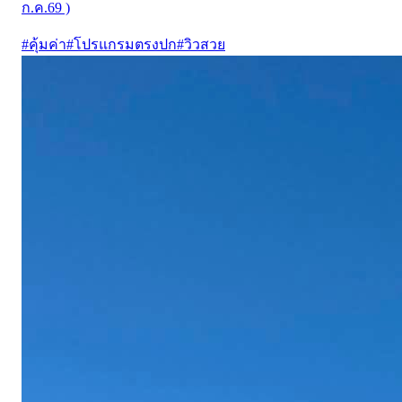
ก.ค.69 )
#
คุ้มค่า
#
โปรแกรมตรงปก
#
วิวสวย