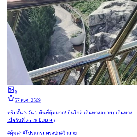
6
5
7 ส.ค. 2569
ทริปสั้น 3 วัน 2 คืนที่คุ้มมาก! บินใกล้ เดินทางสบาย ( เดินทาง
เมื่อวันที่ 26-28 มิ.ย.69 )
#
คุ้มค่า
#
โปรแกรมตรงปก
#
วิวสวย