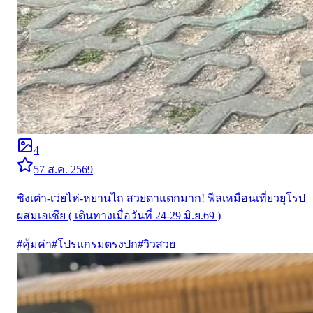
4
5
7 ส.ค. 2569
ชิงเต่า-เว่ยไห่-หยานไถ สวยตาแตกมาก! ฟีลเหมือนเที่ยวยุโรป
ผสมเอเชีย ( เดินทางเมื่อวันที่ 24-29 มิ.ย.69 )
#
คุ้มค่า
#
โปรแกรมตรงปก
#
วิวสวย