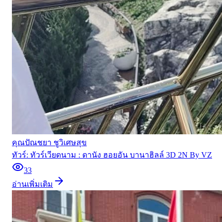
คุณปัณชยา ชูวิเศษสุข
ทัวร์:
ทัวร์เวียดนาม : ดานัง ฮอยอัน บานาฮิลล์ 3D 2N By VZ
33
อ่านเพิ่มเติม