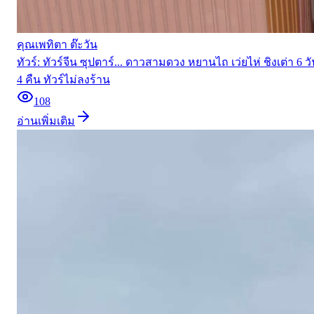
คุณเพทิตา ต๊ะวัน
ทัวร์:
ทัวร์จีน ซุปตาร์... ดาวสามดวง หยานไถ เว่ยไห่ ชิงเต่า 6 ว
4 คืน ทัวร์ไม่ลงร้าน
108
อ่านเพิ่มเติม