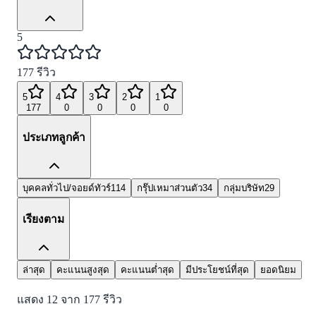
5
177
รีวิว
5
4
3
2
1
177
0
0
0
0
ประเภทลูกค้า
บุคคลทั่วไป/จอยด์ทัวร์
114
กรุ๊ปเหมาส่วนตัว
34
กลุ่มบริษัท
29
เรียงตาม
ล่าสุด
คะแนนสูงสุด
คะแนนต่ำสุด
มีประโยชน์ที่สุด
ยอดนิยม
แสดง
12
จาก
177
รีวิว