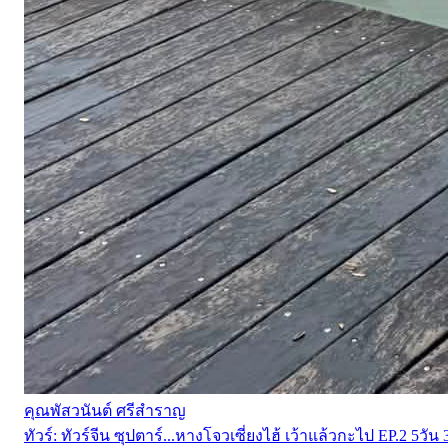
คุณพัสวนันต์ ศรีสำราญ
ทัวร์:
ทัวร์จีน ซุปตาร์...หางโจวเซี่ยงไฮ้ เว้าแล้วกะไป EP.2 5วัน 